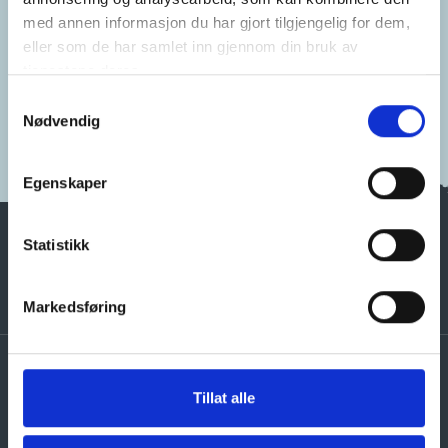
med annen informasjon du har gjort tilgjengelig for dem,
eller som de har samlet inn gjennom din bruk av
tjenestene deres.
Samtykkevalg
Nødvendig
Egenskaper
Statistikk
Klubb
Spiller
Om NGF
Kulturminner
Markedsføring
Organisasjon
Klubbveilederen
Tillat alle
Regional idrettsutvikling (RiU)