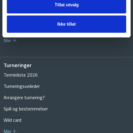
Tillat utvalg
Regionale Utviklingsmiljøer (RUM)
Digitaliseringsprosjektet
Ikke tillat
Integrasjon mellom GolfBox og NIF
Mer
Turneringer
Terminliste 2026
Turneringsveileder
Arrangere turnering?
Spill og bestemmelser
Wild card
Mer