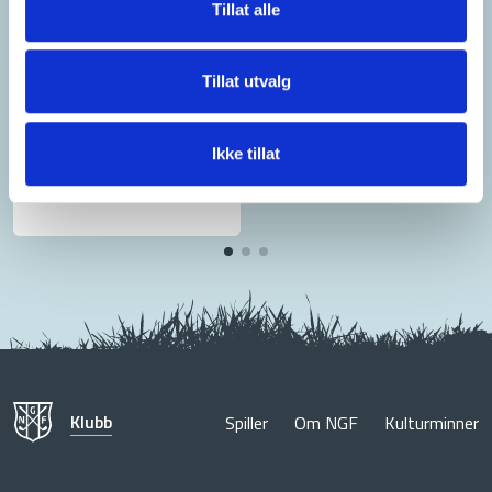
Tillat alle
Tillat utvalg
Ikke tillat
Klubb
Spiller
Om NGF
Kulturminner