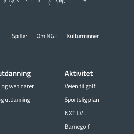
Spiller
Om NGF
Kulturminner
utdanning
Aktivitet
 og webinarer
Veien til golf
og utdanning
Sportslig plan
NXT LVL
Barnegolf