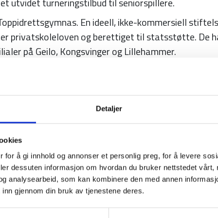
et utvidet turneringstilbud til seniorspillere.
oppidrettsgymnas. En ideell, ikke-kommersiell stiftel
er privatskoleloven og berettiget til statsstøtte. De 
lialer på Geilo, Kongsvinger og Lillehammer.
ional Golfers’ Association.
rway
Professional Golfers’ Association of Norway
rofessional Golfers’ Association Tour, administrerer 
Detaljer
ookies
European Tour administrerer European Tour, Senior T
nn.
 for å gi innhold og annonser et personlig preg, for å levere sos
deler dessuten informasjon om hvordan du bruker nettstedet vårt,
and Ancient Golf Club of St Andrews er øverste myndig
og analysearbeid, som kan kombinere den med annen informasjon d
fregler og amatørbestemmelser for det meste av ver
 inn gjennom din bruk av tjenestene deres.
også British Open og det britiske amatørmesterskapet 