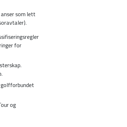
i anser som lett
soravtaler).
sifiseringsregler
inger for
sterskap.
p.
 golfforbundet
Tour og