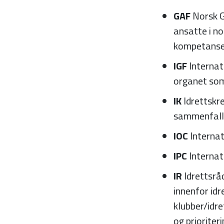
GAF
Norsk G
ansatte i n
kompetanse 
IGF
Internat
organet som
IK
Idrettskre
sammenfalle
IOC
Interna
IPC
Interna
IR
Idrettsrå
innenfor id
klubber/idr
og prioriter