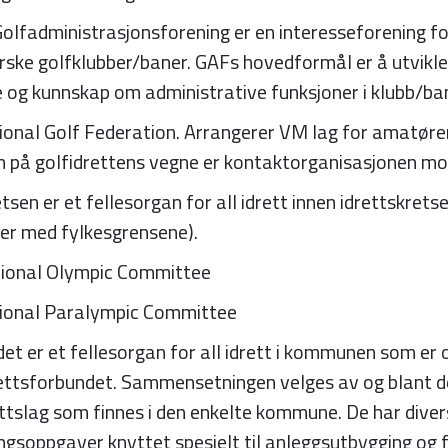
olfadministrasjonsforening er en interesseforening fo
orske golfklubber/baner. GAFs hovedformål er å utvi
og kunnskap om administrative funksjoner i klubb/ba
ional Golf Federation. Arrangerer VM lag for amatører
 på golfidrettens vegne er kontaktorganisasjonen mo
tsen er et fellesorgan for all idrett innen idrettskret
r med fylkesgrensene).
tional Olympic Committee
tional Paralympic Committee
det er et fellesorgan for all idrett i kommunen som er 
rettsforbundet. Sammensetningen velges av og blant d
ettslag som finnes i den enkelte kommune. De har dive
ingsoppgaver knyttet spesielt til anleggsutbygging og 