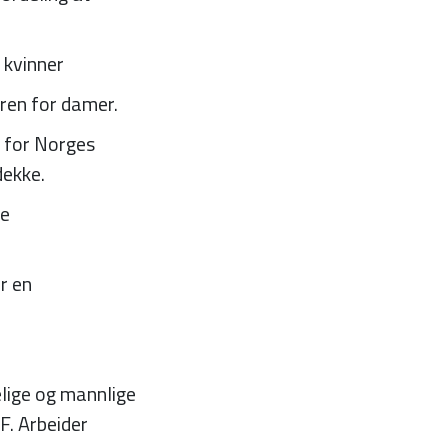
 kvinner
ren for damer.
 for Norges
dekke.
ke
r en
elige og mannlige
F. Arbeider