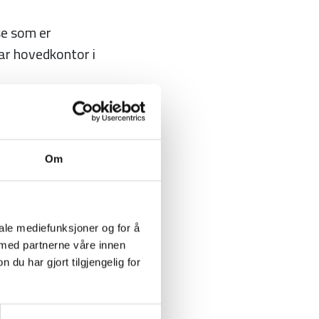
se som er
har hovedkontor i
USA-turen for
Om
our og Challenge
iale mediefunksjoner og for å
 med partnerne våre innen
het når det
u har gjort tilgjengelig for
den utenom USA.
.