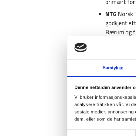
primært for 
NTG
Norsk T
godkjent ett
Bærum og fi
PGA
Profess
PGA of No
PGA TOUR
P
Samtykke
herrer.
Denne nettsiden anvender c
PGAET
PGA 
Tour for me
Vi bruker informasjonskapsler
analysere trafikken vår. Vi 
R&A
Royal 
sosiale medier, annonsering 
gjelder gol
dem, eller som de har samlet
Arrangerer 
Samtykkevalg