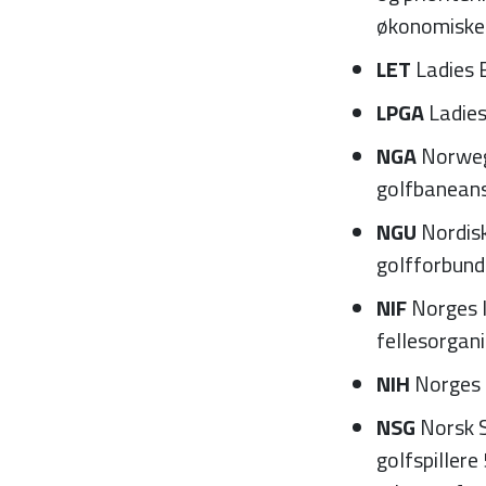
økonomiske 
LET
Ladies 
LPGA
Ladies
NGA
Norweg
golfbaneans
NGU
Nordisk
golfforbund
NIF
Norges 
fellesorgani
NIH
Norges 
NSG
Norsk S
golfspiller