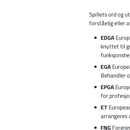
Spillets ord og u
forståelig eller 
EDGA
Europe
knyttet til
funksjons
EGA
Europe
Behandler o
EPGA
Europ
for profesjo
ET
European
arrangeres 
FNG
Forenin