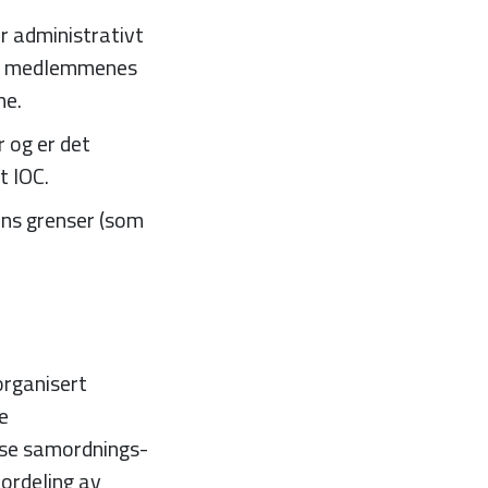
r administrativt
kle medlemmenes
ne.
 og er det
t IOC.
sens grenser (som
organisert
e
rse samordnings-
fordeling av