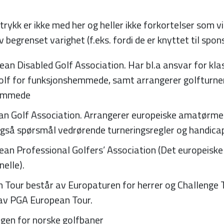
ttrykk er ikke med her og heller ikke forkortelser som v
av begrenset varighet (f.eks. fordi de er knyttet til spon
an Disabled Golf Association. Har bl.a ansvar for klas
 golf for funksjonshemmede, samt arrangerer golfturner
hemmede
an Golf Association. Arrangerer europeiske amatørme
gså spørsmål vedrørende turneringsregler og handica
ean Professional Golfers’ Association (Det europeiske
nelle).
 Tour består av Europaturen for herrer og Challenge 
av PGA European Tour.
gen for norske golfbaner