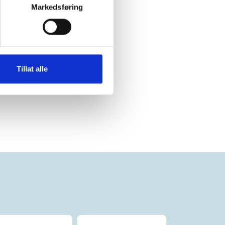
niserer samme
Markedsføring
lige myndighet
. Golfreglene
Tillat alle
en og det