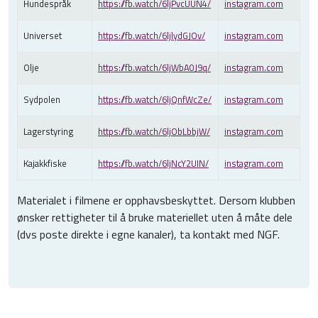
Hundespråk
https://fb.watch/6ljPvcUUN4/
instagram.com
Universet
https://fb.watch/6ljlydGJOv/
instagram.com
Olje
https://fb.watch/6ljWbA0J9q/
instagram.com
Sydpolen
https://fb.watch/6ljQnfWcZe/
instagram.com
Lagerstyring
https://fb.watch/6ljObLbbjW/
instagram.com
Kajakkfiske
https://fb.watch/6ljNcY2UIN/
instagram.com
Materialet i filmene er
opphavsbeskyttet
. Dersom klubben
ønsker rettigheter til å bruke materiellet uten å måte dele
(
dvs
poste direkte i egne kanaler), ta kontakt med NGF.