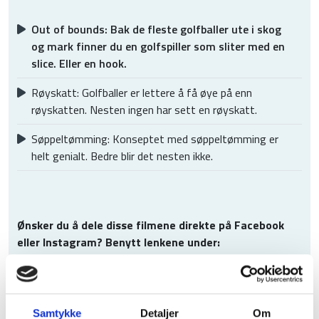
Out of bounds: Bak de fleste golfballer ute i skog
og mark finner du en golfspiller som sliter med en
slice. Eller en hook.
Røyskatt: Golfballer er lettere å få øye på enn
røyskatten. Nesten ingen har sett en røyskatt.
Søppeltømming: Konseptet med søppeltømming er
helt genialt. Bedre blir det nesten ikke.
Ønsker du å dele disse filmene direkte på Facebook
eller Instagram? Benytt lenkene under:
Film
Facebook
Instagram
Out
of
bounds
https://fb.watch/C7zN2-scU1/
instagram.com
Samtykke
Detaljer
Om