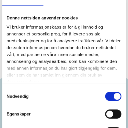
Røyskatt
https://fb.watch/C7zEcnGB3H/
instagram.com
Søppeltømming
https://fb.watch/C7AjeP1dLC/
instagram.com
Denne nettsiden anvender cookies
Vi bruker informasjonskapsler for å gi innhold og
Materialet i filmene er
opphavsbeskyttet
. Dersom klubben
annonser et personlig preg, for å levere sosiale
ønsker rettigheter til å bruke materiellet uten å måte dele
mediefunksjoner og for å analysere trafikken vår. Vi deler
(
dvs
poste direkte i egne kanaler), ta kontakt med NGF.
dessuten informasjon om hvordan du bruker nettstedet
vårt, med partnerne våre innen sosiale medier,
annonsering og analysearbeid, som kan kombinere den
med annen informasjon du har gjort tilgjengelig for dem,
eller som de har samlet inn gjennom din bruk av
tjenestene deres.
Samtykkevalg
Nødvendig
Egenskaper
Aleksander Mile Osen
Innholdsansvarlig