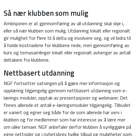
Så nær klubben som mulig
Ambisjonen er at gjennomføring av all utdanning skal skje i,
eller så nær klubben som mulig. Utdanning lokalt eller regionalt
gir mulighet for flere til å delta og involvere seg, og vil bidra til
å holde kostnadene for klubbene nede, men gjennomføring av
kurs og temasamlinger lokalt eller regionalt avhenger av antall
deltakere fra klubbene.
Nettbasert utdanning
NGF fortsetter satsingen på å gjøre mer informasjon og
opplæring tilgjengelig gjennom nettbasert utdanning som e-
lærings moduler, opptak av presentasjoner og webinarer. Det
finnes allerede et antall e-læringsmoduler tilgjengelig. Tilbudet
er variert og egner seg både for de som allerede har verv i
klubben og for medlemmer som har interesse av å lære mer
om ulike temaer. NGF anbefaler derfor klubben å synliggjøre på
egne nettsider og i nyhetsbrev hvilke tilbud og muligheter som