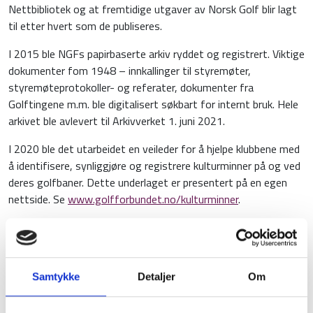
Nettbibliotek og at fremtidige utgaver av Norsk Golf blir lagt
til etter hvert som de publiseres.
I 2015 ble NGFs papirbaserte arkiv ryddet og registrert. Viktige
dokumenter fom 1948 – innkallinger til styremøter,
styremøteprotokoller- og referater, dokumenter fra
Golftingene m.m. ble digitalisert søkbart for internt bruk. Hele
arkivet ble avlevert til Arkivverket 1. juni 2021.
I 2020 ble det utarbeidet en veileder for å hjelpe klubbene med
å identifisere, synliggjøre og registrere kulturminner på og ved
deres golfbaner. Dette underlaget er presentert på en egen
nettside. Se
www.golfforbundet.no/kulturminner
.
NGFs presidenter
Samtykke
Detaljer
Om
Norgesmestere - Menn