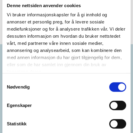
Denne nettsiden anvender cookies
Norgesmestere - Kvinner
Vi bruker informasjonskapsler for å gi innhold og
annonser et personlig preg, for å levere sosiale
mediefunksjoner og for å analysere trafikken vår. Vi deler
dessuten informasjon om hvordan du bruker nettstedet
vårt, med partnerne våre innen sosiale medier,
annonsering og analysearbeid, som kan kombinere den
med annen informasjon du har gjort tilgjengelig for dem,
Samarbeidspartnere
eller som de har samlet inn gjennom din bruk av
tjenestene deres.
Samtykkevalg
Nødvendig
Egenskaper
Statistikk