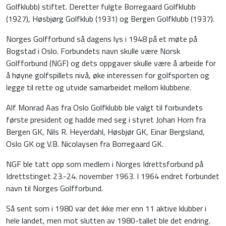
Golfklubb) stiftet. Deretter fulgte Borregaard Golfklubb
(1927), Høsbjørg Golfklub (1931) og Bergen Golfklubb (1937).
Norges Golfforbund så dagens lys i 1948 på et møte på
Bogstad i Oslo. Forbundets navn skulle være Norsk
Golfforbund (NGF) og dets oppgaver skulle være å arbeide for
å høyne golfspillets nivå, øke interessen for golfsporten og
legge til rette og utvide samarbeidet mellom klubbene.
Alf Monrad Aas fra Oslo Golfklubb ble valgt til forbundets
første president og hadde med seg i styret Johan Horn fra
Bergen GK, Nils R. Heyerdahl, Høsbjør GK, Einar Bergsland,
Oslo GK og V.B. Nicolaysen fra Borregaard GK.
NGF ble tatt opp som medlem i Norges Idrettsforbund på
Idrettstinget 23.-24. november 1963. I 1964 endret forbundet
navn til Norges Golfforbund.
Så sent som i 1980 var det ikke mer enn 11 aktive klubber i
hele landet, men mot slutten av 1980-tallet ble det endring.