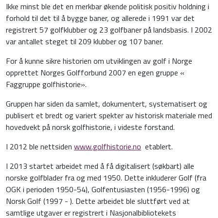
Ikke minst ble det en merkbar økende politisk positiv holdning i
forhold til det til å bygge baner, og allerede i 1991 var det
registrert 57 golf­klubber og 23 golfbaner på landsbasis. I 2002
var antallet steget til 209 klubber og 107 baner.
For å kunne sikre historien om utviklingen av golf i Norge
opprettet Norges Golfforbund 2007 en egen gruppe «
Faggruppe golfhistorie».
Gruppen har siden da samlet, dokumentert, systematisert og
publisert et bredt og variert spekter av historisk materiale med
hovedvekt på norsk golfhistorie, i videste forstand.
I 2012 ble nettsiden
www.golfhistorie.no
etablert.
I 2013 startet arbeidet med å få digitalisert (søkbart) alle
norske golfblader fra og med 1950. Dette inkluderer Golf (fra
OGK i perioden 1950-54), Golfentusiasten (1956-1996) og
Norsk Golf (1997 - ). Dette arbeidet ble sluttført ved at
samtlige utgaver er registrert i Nasjonalbibliotekets