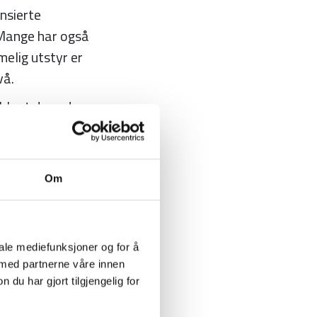
ensierte
 Mange har også
melig utstyr er
vå.
 blant de under
 år, og
er.
re jenter.
Om
e enn ønskelig.
lf i Norge. Derfor
iale mediefunksjoner og for å
 med partnerne våre innen
u har gjort tilgjengelig for