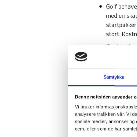
Golf behøver
medlemskap 
startpakker 
stort. Kost
De siste åre
35 år. Gjenn
rekruttering
I rekrutteri
Samtykke
Kvinneandel
Vi jobber et
Denne nettsiden anvender c
er det satt i
Vi bruker informasjonskapsler
analysere trafikken vår. Vi 
sosiale medier, annonsering 
dem, eller som de har samlet