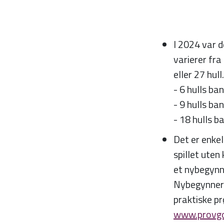
I 2024 var d
varierer fra
eller 27 hull.
- 6 hulls ban
- 9 hulls ban
- 18 hulls b
Det er enkel
spillet uten
et nybegynne
Nybegynnerku
praktiske pr
www.provgo