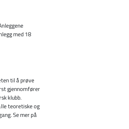
 Anleggene
 anlegg med 18
ten til å prøve
ørst gjennomfører
rsk klubb.
lle teoretiske og
 gang. Se mer på