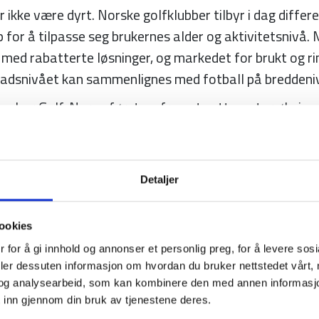
 ikke være dyrt. Norske golfklubber tilbyr i dag differ
for å tilpasse seg brukernes alder og aktivitetsnivå.
med rabatterte løsninger, og markedet for brukt og ri
nadsnivået kan sammenlignes med fotball på breddeni
ne har Golf-Norge først og fremst sett en stor økning
omsnittsalderen på den norske golfspilleren er nå 43,5
 av barn og unge vil være viktig for Golf-Norge fremov
ngsarbeidet fokuseres det spesielt på å få med enda fle
Detaljer
en var ved utgangen av 2024 på 19,8 %. Dette er laver
ter en visjon der like mange jenter som gutter spiller go
ookies
 gang tiltak som skal øke antall jenter i golfen.
 for å gi innhold og annonser et personlig preg, for å levere sos
deler dessuten informasjon om hvordan du bruker nettstedet vårt,
og analysearbeid, som kan kombinere den med annen informasjon d
 inn gjennom din bruk av tjenestene deres.