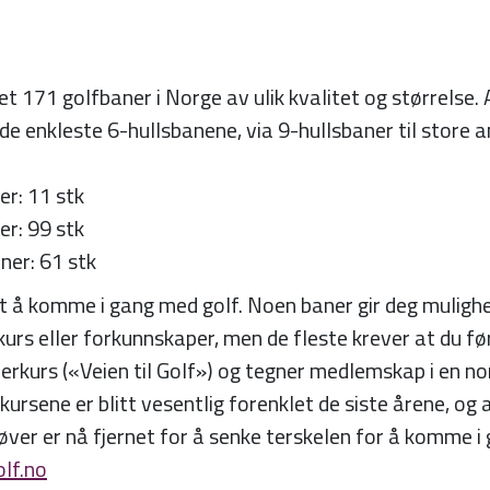
et 171 golfbaner i Norge av ulik kvalitet og størrelse.
 de enkleste 6-hullsbanene, via 9-hullsbaner til store
er: 11 stk
er: 99 stk
aner: 61 stk
t å komme i gang med golf. Noen baner gir deg mulighe
 kurs eller forkunnskaper, men de fleste krever at du f
rkurs («Veien til Golf») og tegner medlemskap i en no
rsene er blitt vesentlig forenklet de siste årene, og a
øver er nå fjernet for å senke terskelen for å komme i
lf.no