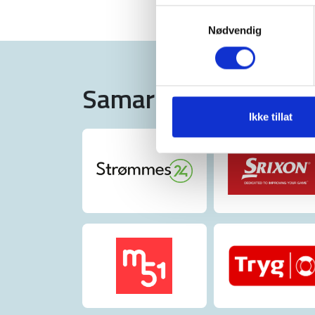
Samtykkevalg
Nødvendig
Samarbeidspartnere
Ikke tillat