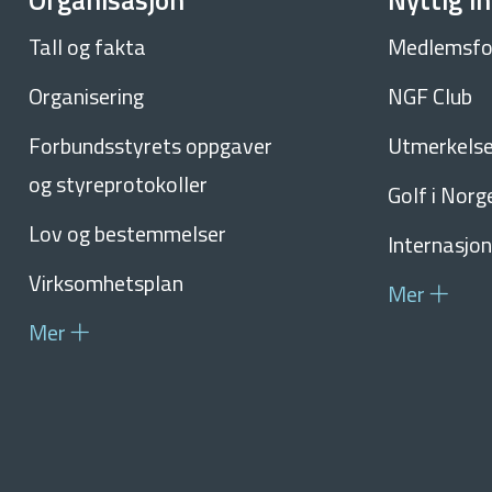
Organisasjon
Nyttig i
Tall og fakta
Medlemsfo
Organisering
NGF Club
Forbundsstyrets oppgaver
Utmerkelser
og styreprotokoller
Golf i Norg
Lov og bestemmelser
Internasjon
Virksomhetsplan
Mer
Mer