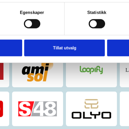
Egenskaper
Statistikk
Tillat utvalg