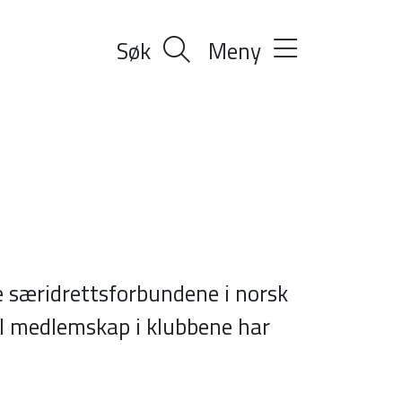
Søk
Meny
te særidrettsforbundene i norsk
ll medlemskap i klubbene har