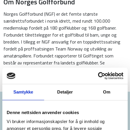
Om Norges Golfforbund
Norges Golfforbund (NGF) er det femte største
særidrettsforbundet i norsk idrett, med rundt 100.000
medlemskap fordelt på 180 golfklubber og 168 golfbaner.
Forbundet tilrettelegger for et golftilbud til barn, unge og
bredden. I tillegg er NGF ansvarlig for en toppidrettssatsing
fordelt på proffsatsingen Team Norway og utvikling av
amatørspillere. Forbundet rapporterer til Golftinget som
består av representanter fra landets golfklubber. Se
www.golfforbundet.no
Samtykke
Detaljer
Om
Samarbeidspartnere
Denne nettsiden anvender cookies
Vi bruker informasjonskapsler for å gi innhold og
annonser et personlig preg, for å levere sosiale