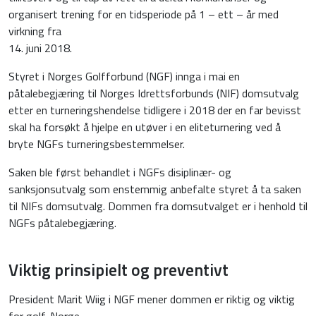
organisert trening for en tidsperiode på 1 – ett – år med
virkning fra
14. juni 2018.
Styret i Norges Golfforbund (NGF) innga i mai en
påtalebegjæring til Norges Idrettsforbunds (NIF) domsutvalg
etter en turneringshendelse tidligere i 2018 der en far bevisst
skal ha forsøkt å hjelpe en utøver i en eliteturnering ved å
bryte NGFs turneringsbestemmelser.
Saken ble først behandlet i NGFs disiplinær- og
sanksjonsutvalg som enstemmig anbefalte styret å ta saken
til NIFs domsutvalg. Dommen fra domsutvalget er i henhold til
NGFs påtalebegjæring.
Viktig prinsipielt og preventivt
President Marit Wiig i NGF mener dommen er riktig og viktig