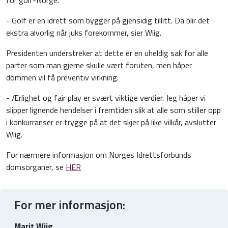
for golf-Norge.
- Golf er en idrett som bygger på gjensidig tillitt. Da blir det
ekstra alvorlig når juks forekommer, sier Wiig.
Presidenten understreker at dette er en uheldig sak for alle
parter som man gjerne skulle vært foruten, men håper
dommen vil få preventiv virkning.
- Ærlighet og fair play er svært viktige verdier. Jeg håper vi
slipper lignende hendelser i fremtiden slik at alle som stiller opp
i konkurranser er trygge på at det skjer på like vilkår, avslutter
Wiig.
For nærmere informasjon om Norges Idrettsforbunds
domsorganer, se
HER
For mer informasjon:
Marit Wiig