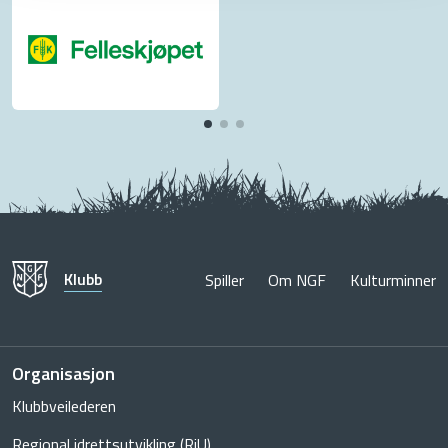
Klubb
Spiller
Om NGF
Kulturminner
Organisasjon
Klubbveilederen
Regional idrettsutvikling (RiU)