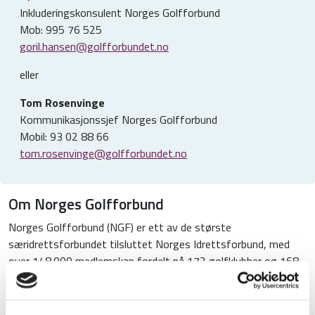
Inkluderingskonsulent Norges Golfforbund
Mob: 995 76 525
goril.hansen@golfforbundet.no
eller
Tom Rosenvinge
Kommunikasjonssjef Norges Golfforbund
Mobil: 93 02 88 66
tom.rosenvinge@golfforbundet.no
Om Norges Golfforbund
Norges Golfforbund (NGF) er ett av de største
særidrettsforbundet tilsluttet Norges Idrettsforbund, med
over 148.000 medlemskap fordelt på 172 golfklubber og 168
baner. Forbundet tilrettelegger for at golfklubbene kan gi et
best mulig tilbud til sine medlemmer. I tillegg er NGF ansvarlig
for toppidrettssatsingen Team Norway Golf for profesjonelle