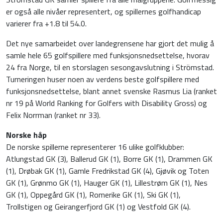
er også alle nivåer representert, og spillernes golfhandicap
varierer fra +1.8 til 54.0.
Det nye samarbeidet over landegrensene har gjort det mulig å
samle hele 65 golfspillere med funksjonsnedsettelse, hvorav
24 fra Norge, til en storslagen sesongavslutning i Strömstad.
Turneringen huser noen av verdens beste golfspillere med
funksjonsnedsettelse, blant annet svenske Rasmus Lia (ranket
nr 19 på World Ranking for Golfers with Disability Gross) og
Felix Norrman (ranket nr 33).
Norske håp
De norske spillerne representerer 16 ulike golfklubber:
Atlungstad GK (3), Ballerud GK (1), Borre GK (1), Drammen GK
(1), Drøbak GK (1), Gamle Fredrikstad GK (4), Gjøvik og Toten
GK (1), Grønmo GK (1), Hauger GK (1), Lillestrøm GK (1), Nes
GK (1), Oppegård GK (1), Romerike GK (1), Ski GK (1),
Trollstigen og Geirangerfjord GK (1) og Vestfold GK (4).