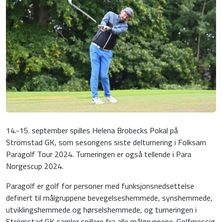
14.-15. september spilles Helena Brobecks Pokal på
Strömstad GK, som sesongens siste delturnering i Folksam
Paragolf Tour 2024. Turneringen er også tellende i Para
Norgescup 2024.
Paragolf er golf for personer med funksjonsnedsettelse
definert til målgruppene bevegelseshemmede, synshemmede,
utviklingshemmede og hørselshemmede, og turneringen i
Strömstad GK samler spillere fra alle målgruppene. Golfmessig