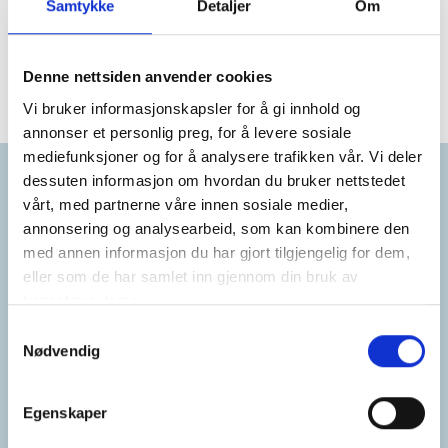
Samtykke
Detaljer
Om
og amatørspillere. Forbundet rapporterer til Golftinget som
består av representanter fra medlemsklubbene. Se
www.golfforbundet.no
Denne nettsiden anvender cookies
Vi bruker informasjonskapsler for å gi innhold og
annonser et personlig preg, for å levere sosiale
mediefunksjoner og for å analysere trafikken vår. Vi deler
dessuten informasjon om hvordan du bruker nettstedet
Samarbeidspartnere
vårt, med partnerne våre innen sosiale medier,
annonsering og analysearbeid, som kan kombinere den
med annen informasjon du har gjort tilgjengelig for dem,
eller som de har samlet inn gjennom din bruk av
tjenestene deres.
Samtykkevalg
Nødvendig
Egenskaper