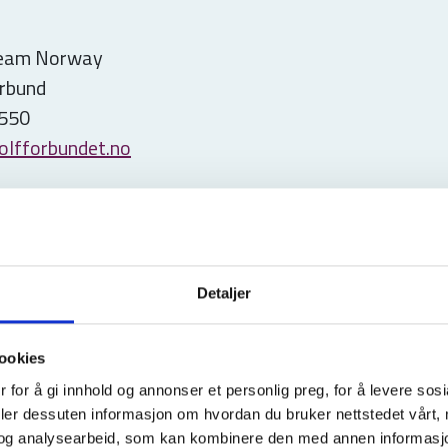
Team Norway
rbund
 550
olfforbundet.no
nge
nssjef
Detaljer
rbund
8 66
ookies
ge@golfforbundet.no
 for å gi innhold og annonser et personlig preg, for å levere sos
deler dessuten informasjon om hvordan du bruker nettstedet vårt,
og analysearbeid, som kan kombinere den med annen informasjon d