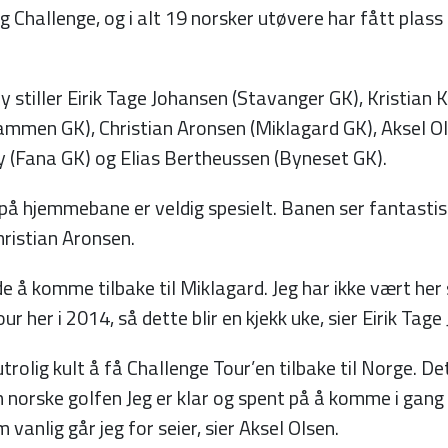
g Challenge, og i alt 19 norsker utøvere har fått plass 
stiller Eirik Tage Johansen (Stavanger GK), Kristian 
mmen GK), Christian Aronsen (Miklagard GK), Aksel O
y (Fana GK) og Elias Bertheussen (Byneset GK).
på hjemmebane er veldig spesielt. Banen ser fantastisk
hristian Aronsen.
e å komme tilbake til Miklagard. Jeg har ikke vært her s
ur her i 2014, så dette blir en kjekk uke, sier Eirik Tag
utrolig kult å få Challenge Tour’en tilbake til Norge. D
n norske golfen Jeg er klar og spent på å komme i gang
 vanlig går jeg for seier, sier Aksel Olsen.