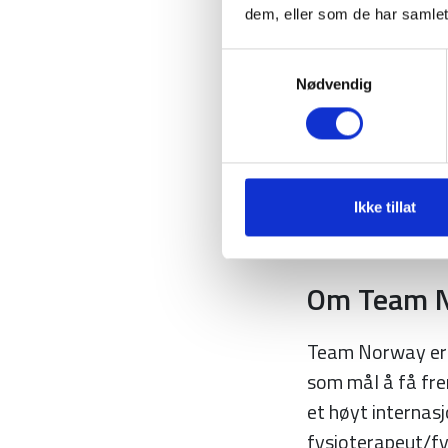
Om Norges
dem, eller som de har samlet
Norges Golfforbu
Samtykkevalg
Nødvendig
over 100.000 me
tilrettelegger for
toppidrettssatsi
amatørspillere. 
Ikke tillat
landets golfklub
Om Team N
Team Norway er 
som mål å få frem
et høyt internas
fysioterapeut/fys