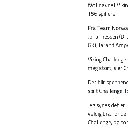
fått navnet Vikin
156 spillere.
Fra Team Norway 
Johannessen (Dra
GK), Jarand Arnø
Viking Challenge 
meg stort, sier C
Det blir spennend
spilt Challenge To
Jeg synes det er 
veldig bra for de
Challenge, og som