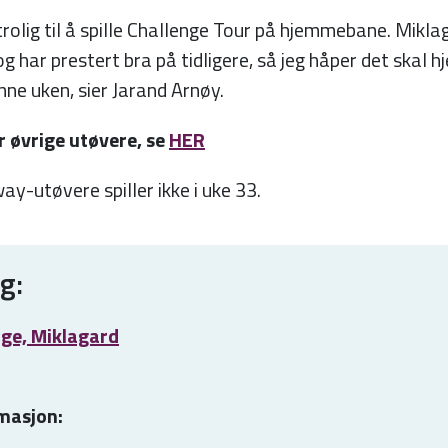
rolig til å spille Challenge Tour på hjemmebane. Mikla
og har prestert bra på tidligere, så jeg håper det skal hj
nne uken, sier Jarand Arnøy.
r øvrige utøvere, se
HER
y-utøvere spiller ikke i uke 33.
g:
nge, Miklagard
masjon: