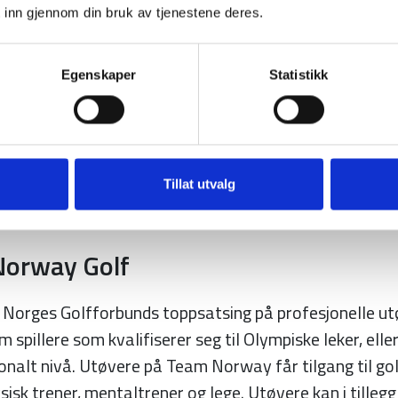
 Golfforbund
 inn gjennom din bruk av tjenestene deres.
nd (NGF) er det fjerde største særidrettsforbundet i n
Egenskaper
Statistikk
dlemskap fordelt på 180 golfklubber og 168 golfbane
 et golftilbud til barn, unge og bredden. I tillegg er NG
ng fordelt på proffsatsingen Team Norway og utviklin
Forbundet rapporterer til Golftinget som består av re
Tillat utvalg
ber. Se
www.golfforbundet.no
orway Golf
Norges Golfforbunds toppsatsing på profesjonelle ut
 spillere som kvalifiserer seg til Olympiske leker, elle
jonalt nivå. Utøvere på Team Norway får tilgang til go
isk trener, mentaltrener og lege. Utøvere kan i tilleg