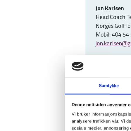
Jon Karlsen
Head Coach 
Norges Golffo
Mobil: 404 54
jon.karlsen@g
eller
Tom Rosenvi
Kommunikasjo
Samtykke
Norges Golffo
Mobil: 93 02 8
Denne nettsiden anvender c
tom.rosenvin
Vi bruker informasjonskapsler
analysere trafikken vår. Vi 
sosiale medier, annonsering 