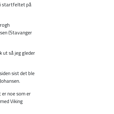
i startfeltet på
Krogh
lsen (Stavanger
 ut så jeg gleder
iden sist det ble
e Johansen.
et er noe som er
 med Viking