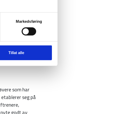
orsk idrett, med
Markedsføring
r. Forbundet
F ansvarlig for en
g av
presentanter fra
Tillat alle
øvere som har
r etablerer seg på
lftrenere,
g nyte godt av