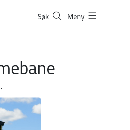
Søk
Meny
mmebane
.