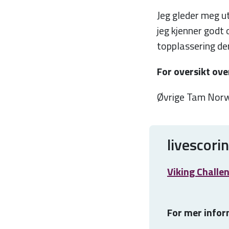
Jeg gleder meg ut
jeg kjenner godt 
topplassering de
For oversikt ove
Øvrige Tam Norwa
livescorin
Viking Challe
For mer infor