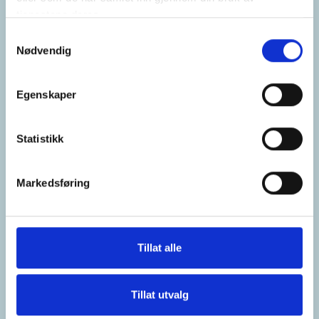
tjenestene deres.
Samtykkevalg
Nødvendig
Egenskaper
Statistikk
Markedsføring
Tillat alle
Tillat utvalg